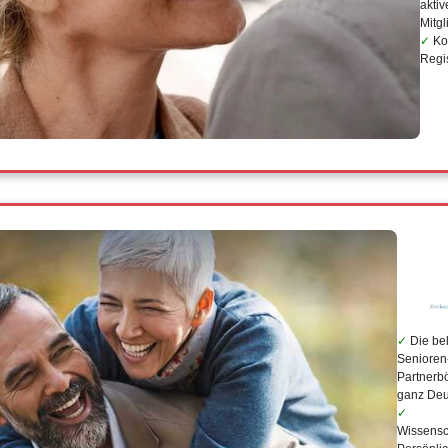
aktiv
Mitgl
Ko
Regi
Die bel
Senioren
Partnerbö
ganz Deu
Wissensc