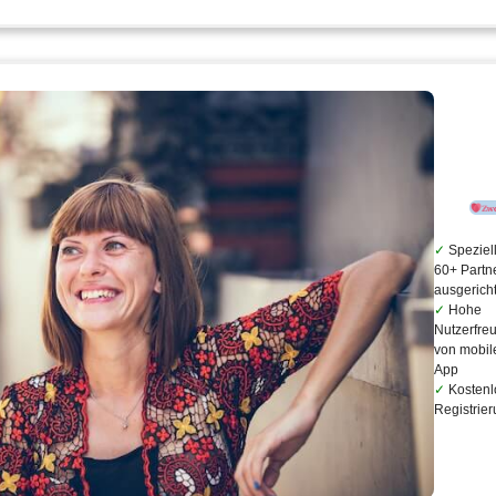
Speziell
60+ Partn
ausgericht
Hohe
Nutzerfreu
von mobil
App
Kostenl
Registrie