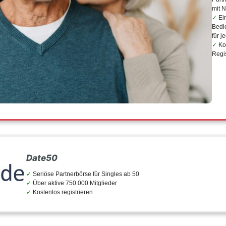
mit 
Ei
Bedi
für j
Ko
Regi
Date50
Seriöse Partnerbörse für Singles ab 50
Über aktive 750.000 Mitglieder
Kostenlos registrieren