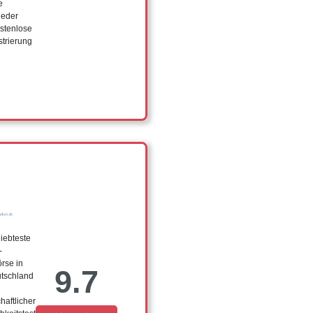
e
ieder
stenlose
strierung
iebteste
-
rse in
9.7
tschland
haftlicher