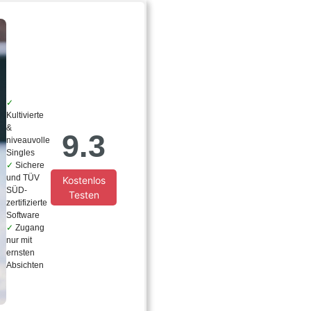
Kultivierte
&
9.3
niveauvolle
Singles
Sichere
und TÜV
Kostenlos
SÜD-
Testen
zertifizierte
Software
Zugang
nur mit
ernsten
Absichten