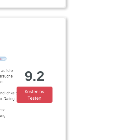
9.2
 auf die
ersuche
et
Kostenlos
ndlichkeit
Testen
er Dating
ose
rung