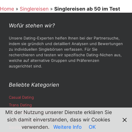
Home
»
Singlereisen
»
Singlereisen ab 50 im Test
Wofür stehen wir?
Unsere Dating-Experten helfen Ihnen bei der Partnersuche,
indem sie gründich und detailliert Analysen und Bewertungen
zu individuellen Singlebörsen verfassen. Für Sie
recherchieren und testen wir spezifische Dating-Nichen aus,
welche auf alternative Gruppen und Präferenzen
ausgerichtet sind.
Beliebte Kategorien
Casual Dating
Trans Dating
Mit der Nutzung unserer Dienste erklären Sie
Senioren Partnersuche
sich damit einverstanden, dass wir Cookies
Internationale Partnersuche
verwenden.
Weitere Info
OK
Seriöse Partnersuche