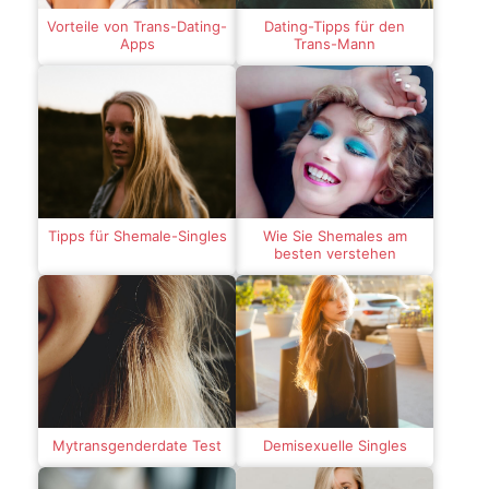
Vorteile von Trans-Dating-
Dating-Tipps für den
Apps
Trans-Mann
Tipps für Shemale-Singles
Wie Sie Shemales am
besten verstehen
Mytransgenderdate Test
Demisexuelle Singles