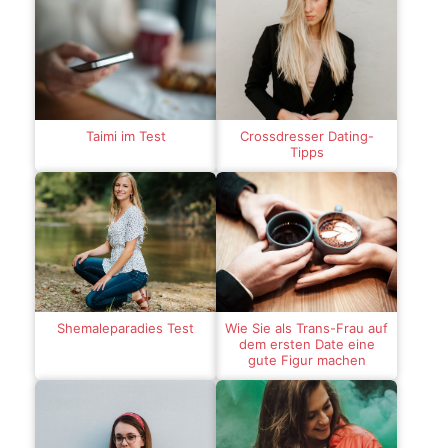
Taimi im Test
Crossdresser Dating-
Tipps
Shemaleparadies Test
Wie Sie als Trans-Frau auf
dem ersten Date eine
gute Figur machen