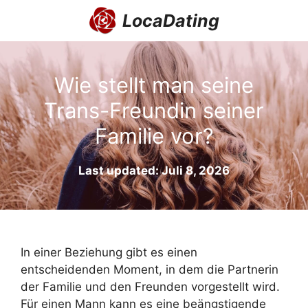
Zum
LocaDating
Inhalt
springen
Wie stellt man seine
Trans-Freundin seiner
Familie vor?
Last updated: Juli 8, 2026
In einer Beziehung gibt es einen
entscheidenden Moment, in dem die Partnerin
der Familie und den Freunden vorgestellt wird.
Für einen Mann kann es eine beängstigende