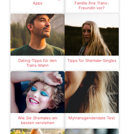
Apps
Familie Ihre Trans-
Freundin vor?
Dating-Tipps für den
Tipps für Shemale-Singles
Trans-Mann
Wie Sie Shemales am
Mytransgenderdate Test
besten verstehen