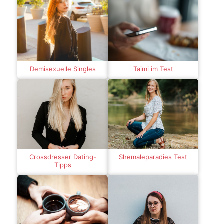
Demisexuelle Singles
Taimi im Test
Crossdresser Dating-
Shemaleparadies Test
Tipps