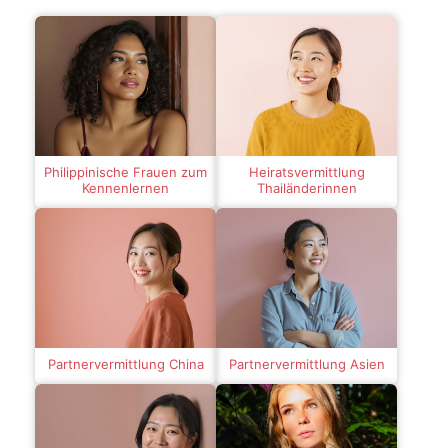
Philippinische Frauen zum
Heiratsvermittlung
Kennenlernen
Thailänderinnen
Partnervermittlung China
Partnervermittlung Asien