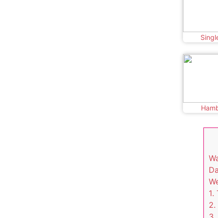
Singl
Hamb
Wa
Da
We
1.
2.
3.