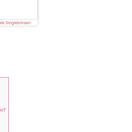
le Singlebörsen
en?